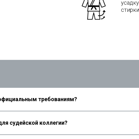
 официальным требованиям?
риалы • надежная продукция
ля судейской коллегии?