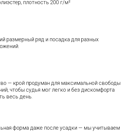
родуман для максимальной свободы
дья мог легко и без дискомфорта
.
даже после усадки — мы учитываем
изделия с запасом, чтобы после первой
ло, но не потеряло форму.