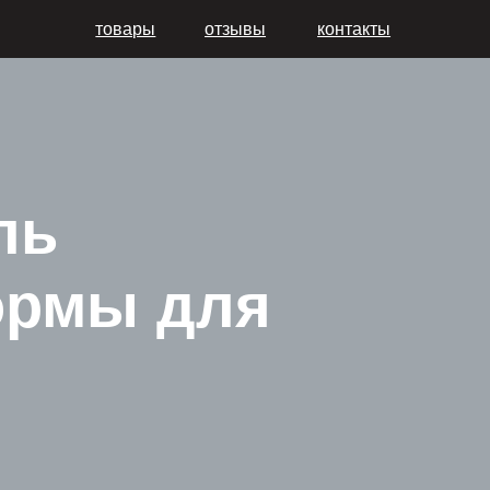
товары
отзывы
контакты
мы для
ства —
ровку,