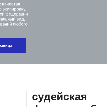
дерации
й вид,
 любого
судейская
форма самбо
Материал: ткань АВАНТИ, 100% Полиэстер, Плот