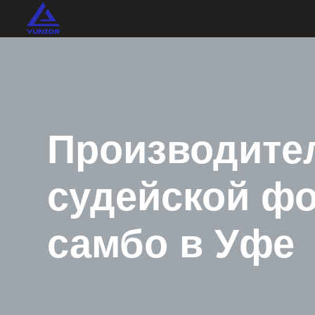
Производитель
судейской фор
самбо в Уфе
Купить судейскую форму для самбо высокого каче
«YUNIOR Уфа» предлагает сертифицированную экипи