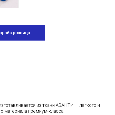
тся из ткани АВАНТИ — лёгкого и
 премиум-класса.
тность 200 г/м²
 ряд и посадка для разных