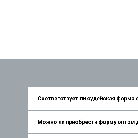
Соответствует ли судейская форма
забота о качестве • натуральные мате
Можно ли приобрести форму оптом д