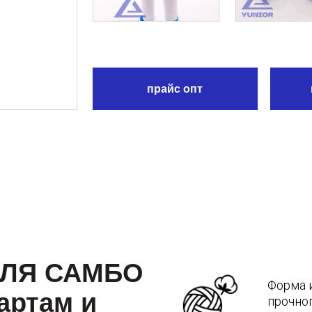
Я САМБО
Форма изготавливае
там и
прочного материала
100% полиэстер, пло
ях
Широкий размерный
телосложений.
ипировки для