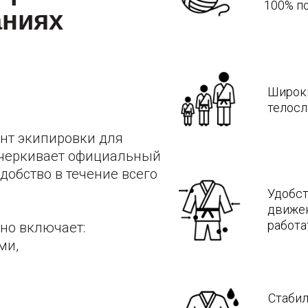
ивает официальный
во в течение всего
Удобство — крой п
движений, чтобы су
работать весь день
лючает:
Стабильная форма 
усадку и отшиваем 
стирки «село» на те