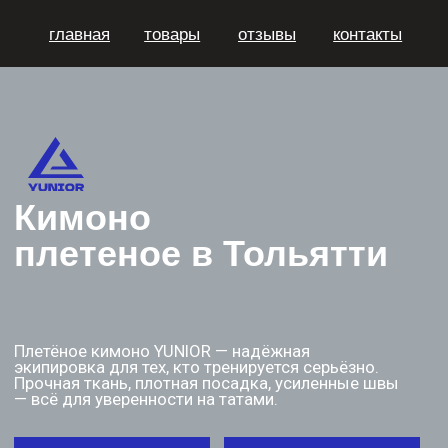
главная
товары
отзывы
контакты
Кимоно
плетеное в Тольятти
Плетёное кимоно YUNIOR — надёжная
экипировка для тех, кто тренируется серьёзно.
Прочная ткань, плотная посадка, усиленные швы
— всё для уверенности на татами.
прайс опт
прайс розница