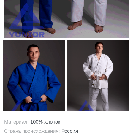
Производитель плетеного
кимоно в Тольятти
Купить плетеное кимоно высокого
качества - YUNIOR представлен
специализированный ассортимент
спортивных кимоно с плетеной тканью,
предназначенных для дзюдо. Наши модели
сочетают в себе прочность, комфорт и
соответствие стандартам соревнований.