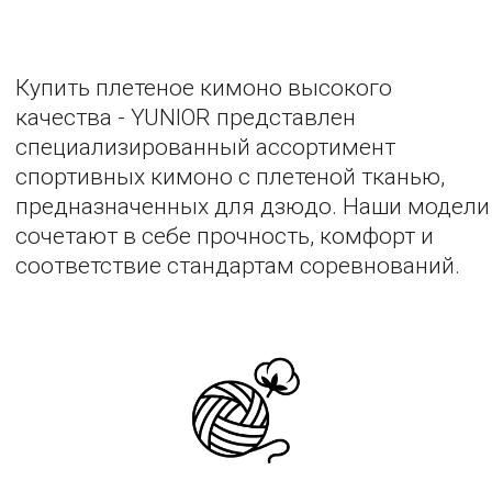
боковые швы — все критичные места усилены
дополнительной прошивкой
Стабильная форма даже после усадки — мы
учитываем усадку и отшиваем изделия с запасом,
чтобы после первой стирки кимоно «село» на тело,
но не потеряло форму.