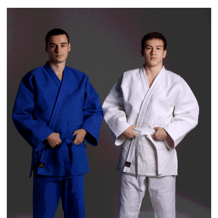
Материал:
100% хлопок
Страна происхождения:
Россия
Плотность ткани:
куртка 600г/м2, штаны 280г/м2
Цвета:
прайс опт
прайс розница